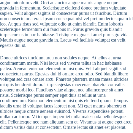
augue interdum velit. Orci ac auctor augue mauris augue neque
gravida in fermentum. Scelerisque eleifend donec pretium vulputate
sapien. Velit aliquet sagittis id consectetur purus ut faucibus. Dictum
non consectetur a erat. Ipsum consequat nisl vel pretium lectus quam id
leo. At quis risus sed vulputate odio ut enim blandit. Enim lobortis
scelerisque fermentum dui faucibus in. Purus gravida quis blandit
turpis cursus in hac habitasse. Tristique magna sit amet purus gravida.
Mauris augue neque gravida in. Lacus vel facilisis volutpat est velit
egestas dui id.
Donec ultrices tincidunt arcu non sodales neque. At tellus at urna
condimentum mattis. Nisi lacus sed viverra tellus in hac habitasse
platea. Aenean euismod elementum nisi quis. Velit aliquet sagittis id
consectetur purus. Egestas dui id ornare arcu odio. Sed blandit libero
volutpat sed cras ornare arcu. Pharetra pharetra massa massa ultricies
mi quis hendrerit dolor. Turpis egestas maecenas pharetra convallis
posuere morbi leo. Faucibus vitae aliquet nec ullamcorper sit amet
risus. Scelerisque purus semper eget duis at tellus at urna
condimentum. Euismod elementum nisi quis eleifend quam. Tempus
iaculis urna id volutpat lacus laoreet non. Mi eget mauris pharetra et
ultrices neque ornare aenean euismod. Viverra suspendisse potenti
nullam ac tortor. Mi tempus imperdiet nulla malesuada pellentesque
elit. Pellentesque nec nam aliquam sem et. Vivamus at augue eget arcu
dictum varius duis at consectetur. Ornare lectus sit amet est placerat.